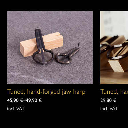
Tuned, ha
Tuned, hand-forged jaw harp
29,80
€
45,90
€
–
49,90
€
incl. VAT
incl. VAT
This
This