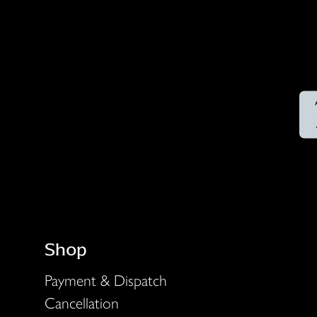
die
Maultrommel
quantity
Shop
Payment & Dispatch
Cancellation