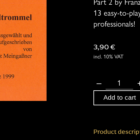
Part 2 by Fran
13 easy-to-pla
professionals!
3,90
€
incl. 10% VAT
–
A
Add to cart
zweites
Dutzend
Stückl
für
Product descrip