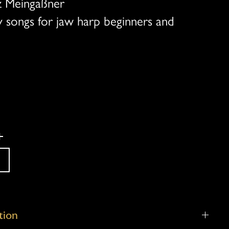
z Meingaßner
y songs for jaw harp beginners and
+
tion