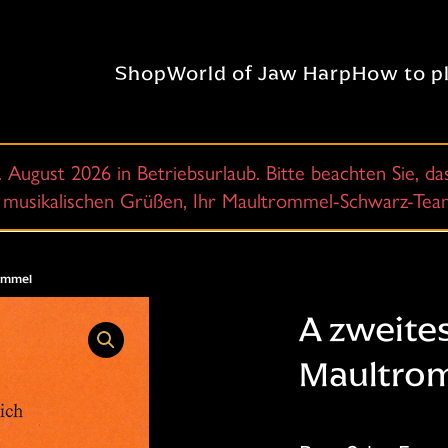
Shop
World of Jaw Harp
How to p
7. August 2026 in Betriebsurlaub. Bitte beachten Sie, d
it musikalischen Grüßen, Ihr Maultrommel-Schwarz-Te
rommel
A zweites
Maultro