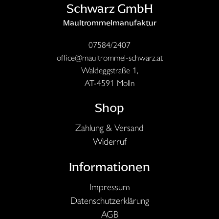
Produktseite
Schwarz GmbH
gewählt
Maultrommelmanufaktur
werden
07584/2407
office@maultrommel-schwarz.at
Waldeggstraße 1,
AT-4591 Molln
Shop
Zahlung & Versand
Widerruf
Informationen
Impressum
Datenschutzerklärung
AGB