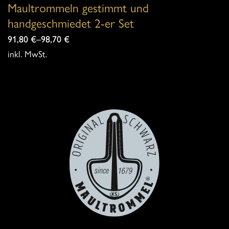
Maultrommeln gestimmt und
handgeschmiedet 2-er Set
91,80
€
–
98,70
€
inkl. MwSt.
Dieses
Produkt
weist
mehrere
Varianten
auf.
Die
Optionen
können
auf
der