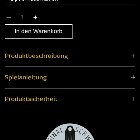
–
+
Original
Schwarz
In den Warenkorb
Maultrommel
JOY
HARP
Produktbeschreibung
Menge
Spielanleitung
Produktsicherheit