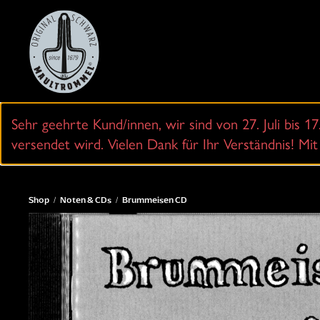
Zum
Hauptinhalt
springen
Sehr geehrte Kund/innen, wir sind von 27. Juli bis 1
versendet wird. Vielen Dank für Ihr Verständnis! M
Shop
Noten & CDs
Brummeisen CD