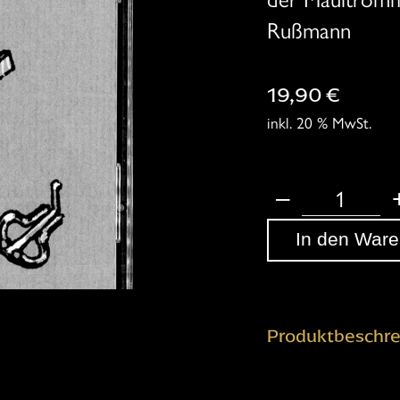
Rußmann
19,90
€
inkl. 20 % MwSt.
–
Brummeisen
CD
In den Ware
Menge
Produktbeschre