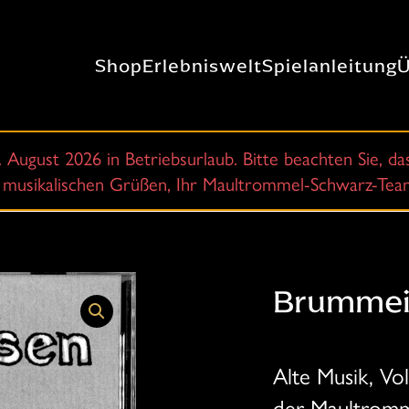
Shop
Erlebniswelt
Spielanleitung
Ü
7. August 2026 in Betriebsurlaub. Bitte beachten Sie, d
it musikalischen Grüßen, Ihr Maultrommel-Schwarz-Te
Brummei
Alte Musik, Vol
der Maultromm